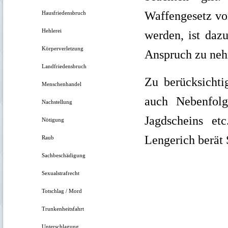
Waffengesetz vo
Hausfriedensbruch
Hehlerei
werden, ist daz
Körperverletzung
Anspruch zu ne
Landfriedensbruch
Zu berücksichti
Menschenhandel
auch Nebenfol
Nachstellung
Jagdscheins et
Nötigung
Lengerich
berät 
Raub
Sachbeschädigung
Sexualstrafrecht
Totschlag / Mord
Trunkenheitsfahrt
Unterschlagung